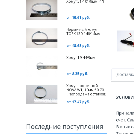
Хомут 51-101/9мм (4")
от 10.61 руб.
Червячный хомут
TORK 130-146/14мм
от 48.68 руб.
Хомут 19-44/9мм
от 8.35 руб.
Доставк
Хомут прорезной
NOVA W1, 10мм,50-70
(Распродажа остатков)
УСЛОВИ
от 17.47 руб.
При нали
счет. Са
Последние поступления
В иных с
Товар до