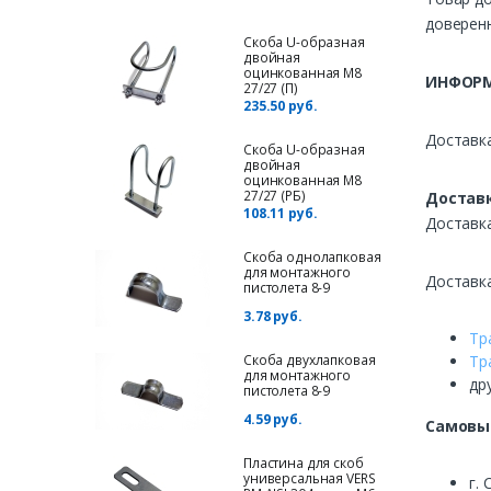
доверенн
Скоба U-образная
двойная
оцинкованная М8
ИНФОРМ
27/27 (П)
235.50 руб.
Доставка
Скоба U-образная
двойная
оцинкованная М8
27/27 (РБ)
Доставк
108.11 руб.
Доставк
Скоба однолапковая
для монтажного
Доставк
пистолета 8-9
3.78 руб.
Тр
Скоба двухлапковая
Тр
для монтажного
др
пистолета 8-9
4.59 руб.
Самовы
Пластина для cкоб
универсальная VERS
г. 