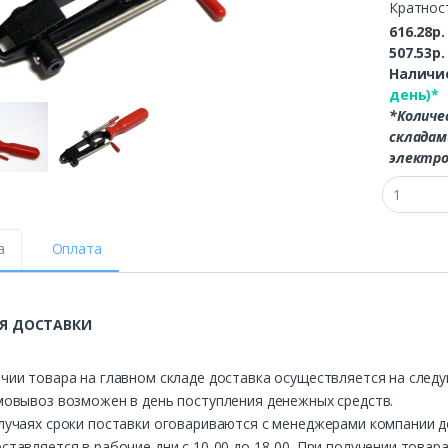
Кратнос
616.28р
507.53р
Наличие
день)*
*Количе
складам
электро
а
Оплата
Я ДОСТАВКИ
чии товара на главном складе доставка осуществляется на след
мовывоз возможен в день поступления денежных средств.
лучаях сроки поставки оговариваются с менеджерами компании д
ставляется в рабочие дни с 10-00 до 18-00. При получении това