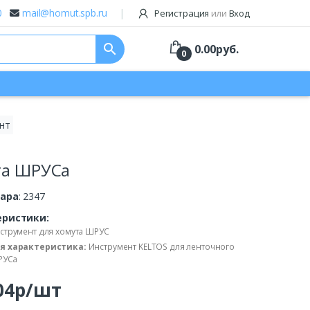
0
mail@homut.spb.ru
Регистрация
или
Вход
search
0.00
руб.
0
нт
та ШРУСа
вара
: 2347
еристики:
струмент для хомута ШРУС
я характеристика:
Инструмент KELTOS для ленточного
РУСа
.04р/шт