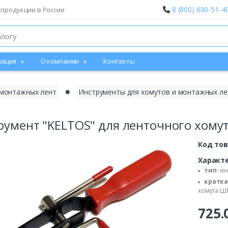
8 (800) 600-51-4
 продукции в России
ация
О компании
Контакты
 монтажных лент
✹
Инструменты для хомутов и монтажных ле
румент "KELTOS" для ленточного хому
Код то
Характ
тип:
ин
кратка
хомута Ш
725