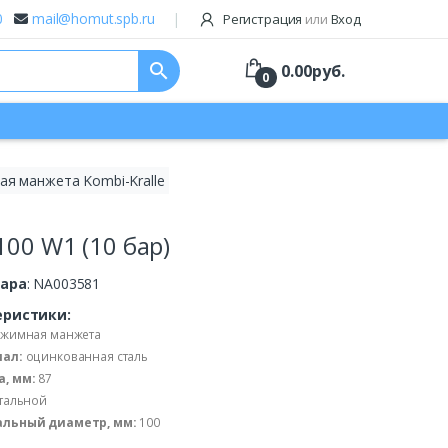
0
mail@homut.spb.ru
Регистрация
или
Вход
search
0.00
руб.
0
я манжета Kombi-Kralle
00 W1 (10 бар)
вара
: NA003581
еристики:
жимная манжета
ал:
оцинкованная сталь
, мм:
87
тальной
льный диаметр, мм:
100