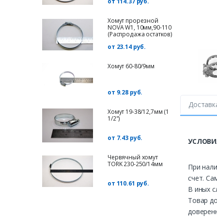
от 114.37 руб.
Хомут прорезной
NOVA W1, 10мм,90-110
(Распродажа остатков)
от 23.14 руб.
Хомут 60-80/9мм
от 9.28 руб.
Доставк
Хомут 19-38/12,7мм (1
1/2")
от 7.43 руб.
УСЛОВИ
Червячный хомут
TORK 230-250/14мм
При нали
счет. Са
от 110.61 руб.
В иных с
Товар до
доверенн