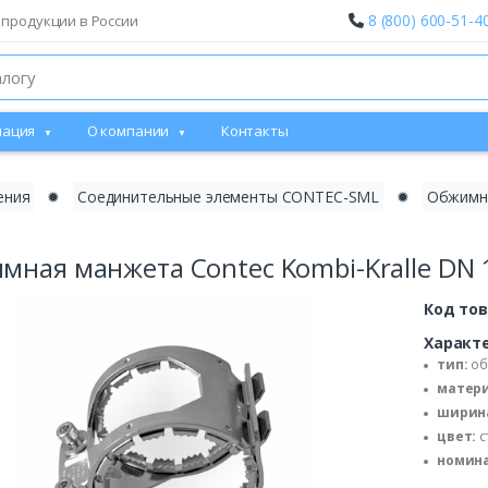
8 (800) 600-51-4
 продукции в России
ация
О компании
Контакты
ения
✹
Соединительные элементы CONTEC-SML
✹
Обжимна
мная манжета Contec Kombi-Kralle DN 1
Код то
Характ
тип:
об
матери
ширина
цвет:
с
номина