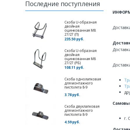
Последние поступления
ИНФОРМ
Скоба U-образная
двойная
Доставка
оцинкованная М8
27/27 (П)
235.50 руб.
Доставк
Доставк
Скоба U-образная
двойная
оцинкованная М8
27/27 (РБ)
Доставк
108.11 руб.
Скоба однолапковая
Тр
для монтажного
Тр
пистолета 8-9
др
3.78 руб.
Самовы
Скоба двухлапковая
для монтажного
пистолета 8-9
г. 
4.59 руб.
Доставк