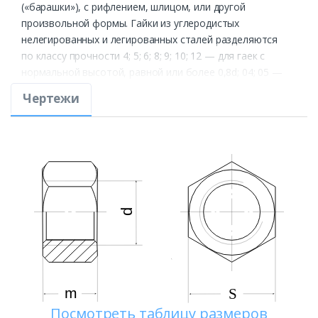
(«барашки»), с рифлением, шлицом, или другой
произвольной формы. Гайки из углеродистых
нелегированных и легированных сталей разделяются
по классу прочности 4; 5; 6; 8; 9; 10; 12 — для гаек с
нормальной высотой, равной или более 0,8d; 04; 05 —
для гаек с номинальной высотой от 0,5d до 0,8d. Класс
Чертежи
прочности обозначен числом при умножении которого
на 100 получают значение напряжения от
испытательной нагрузки в МПа и указывает на
наибольший класс прочности болтов, с которыми они
могут создавать соединение. При этом сочетании,
происходит разрушение стержня болта раньше, чем
резьбы, что позволяет легко выявить разрушение
крепёжного изделия.
В нашем ассортименте Вы можете подобрать гайки,
изготовленные по стандарту DIN 934, из оцинкованной и
нержавеющей стали. Чуткие, опытные и
профессиональные сотрудники отдела продаж с
Посмотреть таблицу размеров