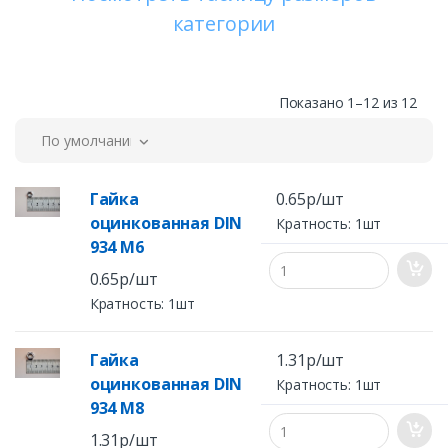
радостью и нескрываемым удовольствием
категории
проконсультируют Вас по всем имеющимся вопросам,
помогут с выбором и оформлением сделки. Вы можете
купить гайки оптом и в розницу в компании
"Магистраль" в Санкт-Петербурге или оформить
Показано 1–12 из 12
доставку в любой город России.
По умолчанию
Гайка
0.65р/шт
оцинкованная DIN
Кратность: 1шт
934 M6
0.65р/шт
Кратность: 1шт
Гайка
1.31р/шт
оцинкованная DIN
Кратность: 1шт
934 M8
1.31р/шт