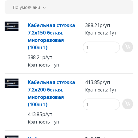
По умолчанию
Вы можете приобрести оптом и в розницу кабельные
стяжки в нашей компании в Санкт-Петербурге или
заказать доставку в любую точку России.
Кабельная стяжка
388.21р/уп
7,2x150 белая,
Кратность: 1уп
многоразовая
(100шт)
388.21р/уп
Кратность: 1уп
Кабельная стяжка
413.85р/уп
7,2x200 белая,
Кратность: 1уп
многоразовая
(100шт)
413.85р/уп
Кратность: 1уп