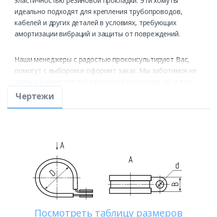
эластичностью резиновой прокладки. Эти хомуты
идеально подходят для крепления трубопроводов,
кабелей и других деталей в условиях, требующих
амортизации вибраций и защиты от повреждений.
Наши менеджеры с радостью проконсультируют Вас,
помогут с выбором и оформят заказ. Мы заботимся не
только о качестве поставляемой продукции, но и том,
чтобы сервис соответствовал высоким стандартам
Чертежи
наших крепежных изделий.
Посмотреть таблицу размеров