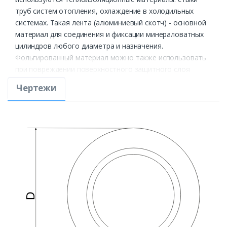
труб систем отопления, охлаждение в холодильных
системах. Такая лента (алюминиевый скотч) - основной
материал для соединения и фиксации минераловатных
цилиндров любого диаметра и назначения.
Фольгированный материал можно также использовать
при повреждении поверхностного защитного слоя
кэшированного цилиндра при его монтаже. Верхняя
Чертежи
оболочка легко заклеивается и гидроизолируется
скотчем.
Алюминиевый скотч незаменим при монтаже
вентиляции и систем кондиционирования, а также в
других строительных и ремонтных работах.
Вы можете купить алюминиевый скотч оптом и в
розницу в нашей компании в Санкт-Петербурге или
заказать доставку в любую точку России. Отзывчивые и
опытные менеджеры нашей компании всегда рады