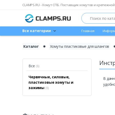
CLAMPS.RU - Хомут СПБ. Поставщик хомутов и крепежной
Search
Все категории
Главная
Информ
Каталог
✹
Хомуты пластиковые для шлангов
Инстр
Все
(8)
Червячные, силовые,
В данн
пластиковые хомуты и
удобн
зажимы
(8)