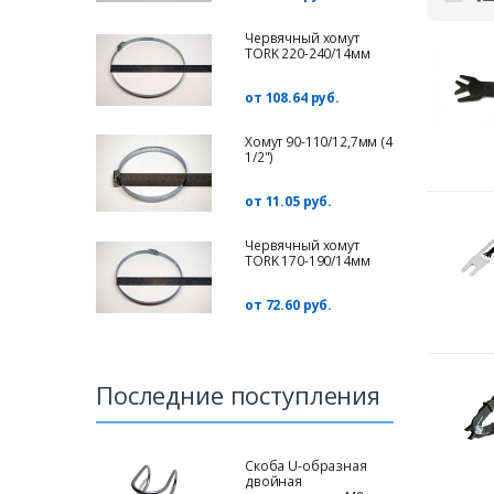
Червячный хомут
TORK 220-240/14мм
от 108.64 руб.
Хомут 90-110/12,7мм (4
1/2")
от 11.05 руб.
Червячный хомут
TORK 170-190/14мм
от 72.60 руб.
Последние поступления
Скоба U-образная
двойная