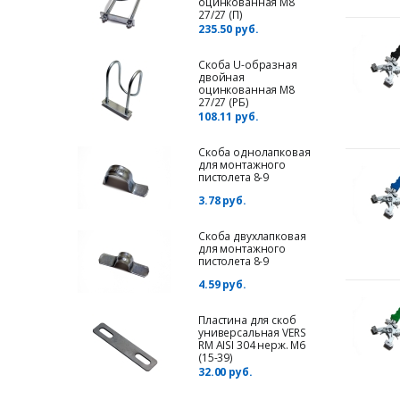
оцинкованная М8
27/27 (П)
235.50 руб.
Скоба U-образная
двойная
оцинкованная М8
27/27 (РБ)
108.11 руб.
Скоба однолапковая
для монтажного
пистолета 8-9
3.78 руб.
Скоба двухлапковая
для монтажного
пистолета 8-9
4.59 руб.
Пластина для cкоб
универсальная VERS
RM AISI 304 нерж. M6
(15-39)
32.00 руб.