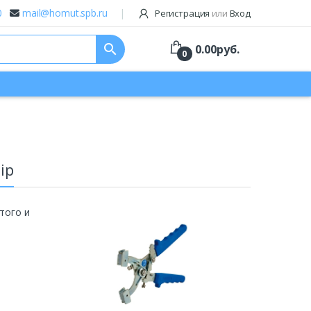
0
mail@homut.spb.ru
Регистрация
или
Вход
search
0.00
руб.
0
ip
того и