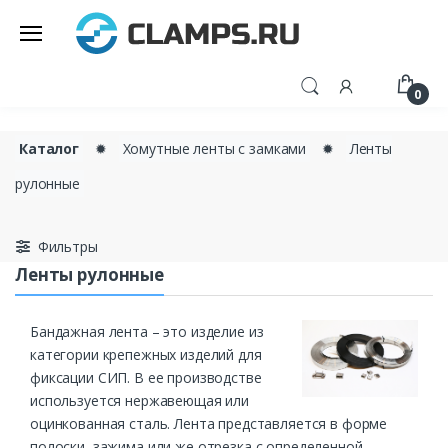
0
Каталог
✹
Хомутные ленты с замками
✹
Ленты
рулонные
Фильтры
Ленты рулонные
Бандажная лента – это изделие из
категории крепежных изделий для
фиксации СИП. В ее производстве
используется нержавеющая или
оцинкованная сталь. Лента представляется в форме
полоски, зажима или же отрезка с определенной