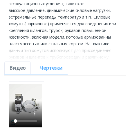
эксплуатационных условиях, таких как
высокое давление, динамические силовые нагрузки,
эстремальные перепады температур и т.п.. Силовые
хомуты (шарнирные) применяются для соединения или
крепления шлангов, трубок, рукавов повышенной
жесткости, включая модели, которые армированны
пластмассовым или стальным кортом. На практике
данный тип хомутов используют для присоединения
рукавов и шлангов к трубопроводам и различному
оборудованию (например, компрессоры, насосы,
Видео
Чертежи
цистерны). Силовые хомуты идеально подойдут для
использования в тех случаях, когда соединение
подвергается высоким радиальным или осевым
нагрузкам, вибрациям. Благодаря особенностям
конструкции, силовые (шарнирные) хомуты отличаются
высоким зажимным усилием, большой прочностью и
жесткостью.
Силовые хомуты VERS W1, изготовленные из