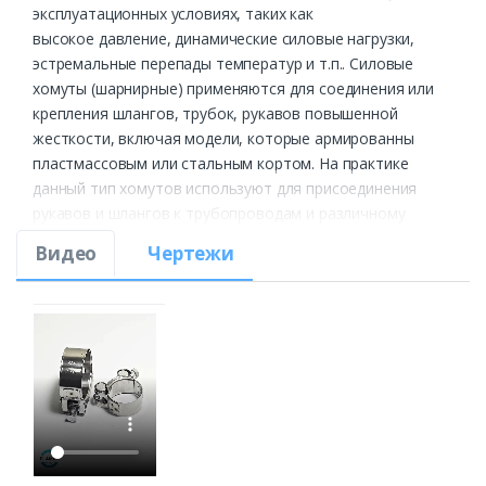
эксплуатационных условиях, таких как
высокое давление, динамические силовые нагрузки,
эстремальные перепады температур и т.п.. Силовые
хомуты (шарнирные) применяются для соединения или
крепления шлангов, трубок, рукавов повышенной
жесткости, включая модели, которые армированны
пластмассовым или стальным кортом. На практике
данный тип хомутов используют для присоединения
рукавов и шлангов к трубопроводам и различному
оборудованию (например, компрессоры, насосы,
Видео
Чертежи
цистерны). Силовые хомуты идеально подойдут для
использования в тех случаях, когда соединение
подвергается высоким радиальным или осевым
нагрузкам, вибрациям. Благодаря особенностям
конструкции, силовые (шарнирные) хомуты отличаются
высоким зажимным усилием, большой прочностью и
жесткостью.
Силовые хомуты VERS W2, лента и корпус которых