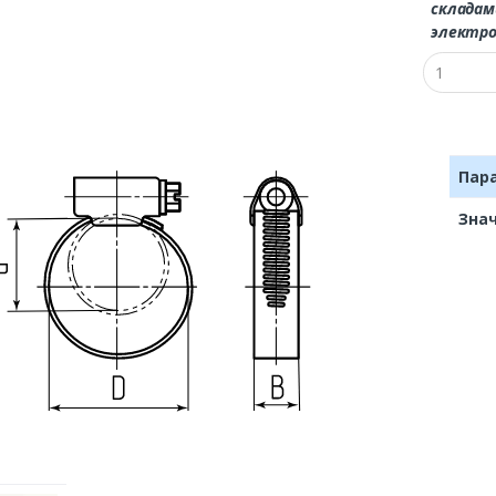
складам
электро
Пар
Зна