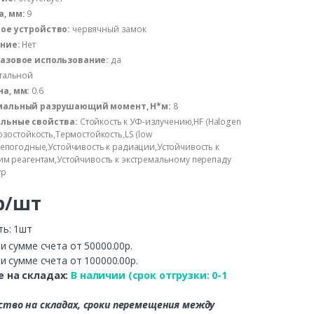
, мм:
9
ое устройство:
червячный замок
ние:
Нет
азовое использование:
да
тальной
а, мм:
0.6
мальный разрушающий момент, Н*м:
8
льные свойства:
Стойкость к УФ-излучению,HF (Halogen
озостойкость,Термостойкость,LS (low
епогодные,Устойчивость к радиации,Устойчивость к
им реагентам,Устойчивость к экстремальному перепаду
ур
р/шт
ть: 1шт
и сумме счета от 50000.00р.
и сумме счета от 100000.00р.
 на складах:
В наличии (срок отгрузки: 0-1
ство на складах, сроки перемещения между