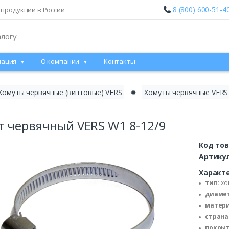
8 (800) 600-51-4
 продукции в России
ация
О компании
Контакты
Хомуты червячные (винтовые) VERS
✹
Хомуты червячные VERS
т червячный VERS W1 8-12/9
Код то
Артику
Характ
тип:
хо
диамет
матери
страна
покрыт