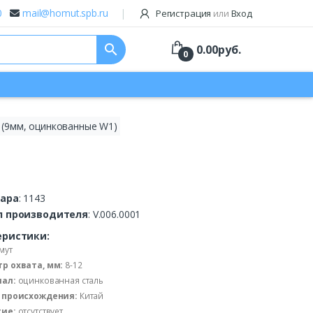
0
mail@homut.spb.ru
Регистрация
или
Вход
search
0.00
руб.
0
 (9мм, оцинкованные W1)
вара
: 1143
л производителя
: V.006.0001
еристики:
мут
р охвата, мм:
8-12
ал:
оцинкованная сталь
 происхождения:
Китай
ие:
отсутствует