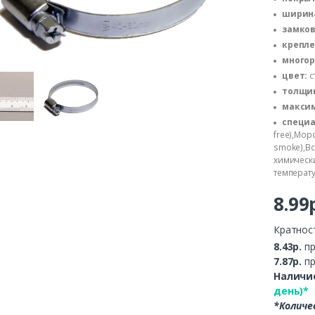
ширина
замков
крепле
многор
цвет:
с
толщин
макси
специа
free),Мор
smoke),Вс
химическ
температ
8.99
Кратнос
8.43р.
пр
7.87р.
пр
Наличие
день)*
*Количе