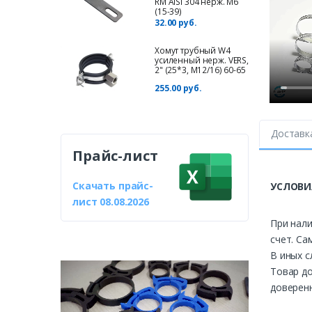
RM AISI 304 нерж. M6
(15-39)
32.00 руб.
Хомут трубный W4
усиленный нерж. VERS,
2" (25*3, М12/16) 60-65
255.00 руб.
Доставк
Прайс-лист
Скачать прайс-
УСЛОВИ
лист 08.08.2026
При нали
счет. Са
В иных с
Товар до
доверенн