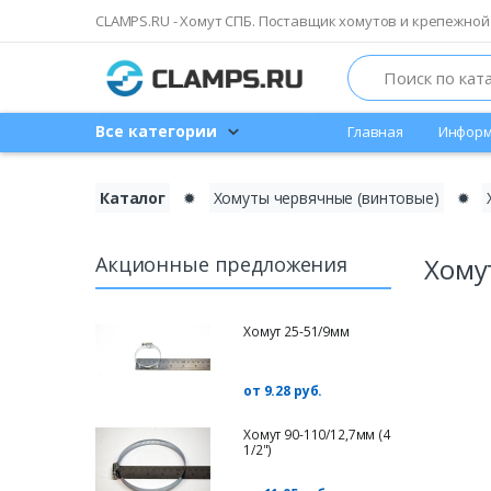
CLAMPS.RU - Хомут СПБ. Поставщик хомутов и крепежной
Search
Все категории
Главная
Информ
Каталог
✹
Хомуты червячные (винтовые)
✹
Акционные предложения
Хому
Хомут 25-51/9мм
от 9.28 руб.
Хомут 90-110/12,7мм (4
1/2")