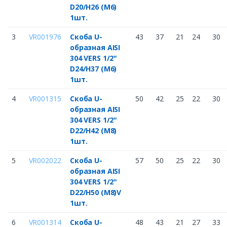
D20/H26 (M6)
1шт.
3
VR001976
Скоба U-
43
37
21
24
30
образная AISI
304 VERS 1/2"
D24/H37 (M6)
1шт.
4
VR001315
Скоба U-
50
42
25
22
30
образная AISI
304 VERS 1/2"
D22/H42 (M8)
1шт.
5
VR002022
Скоба U-
57
50
25
22
30
образная AISI
304 VERS 1/2"
D22/H50 (M8)V
1шт.
6
VR001314
Скоба U-
48
43
21
27
33