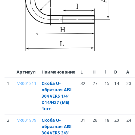
Артикул
Наименование
L
H
l
D
A
1
VR001311
Скоба U-
32
27
15
14
20
образная AISI
304 VERS 1/4"
D14/H27 (M6)
1шт.
2
VR001979
Скоба U-
31
26
18
20
24
образная AISI
304 VERS 3/8"