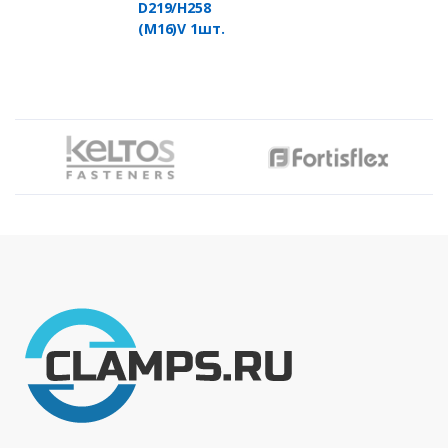
D219/H258
(M16)V 1шт.