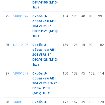
D84/H106 (M10)
1шт.
25
VR001347
Скоба U-
134
125
40
89
99
образная AISI
304 VERS 3"
D89/H125 (M10)
1шт.
26
NA002175
Скоба U-
139
128
45
90
102
образная AISI
304 VERS 3"
D90/H128 (M12)
1шт.
27
VR001349
Скоба U-
150
138
45
102
114
образная AISI
304 VERS 3 1/2"
D102/H138
(M12) 1шт.
28
VR001999
Скоба U-
173
162
45
108
120