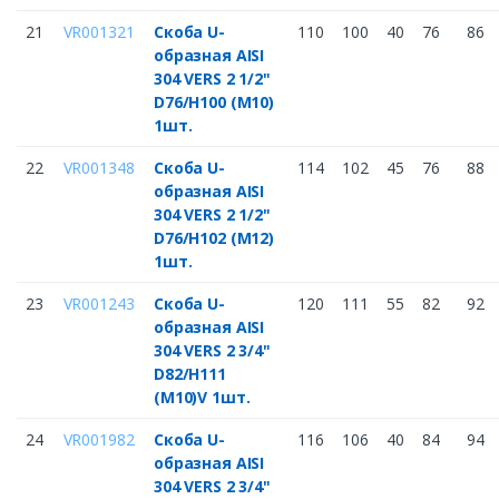
21
VR001321
Скоба U-
110
100
40
76
86
образная AISI
304 VERS 2 1/2"
D76/H100 (M10)
1шт.
22
VR001348
Скоба U-
114
102
45
76
88
образная AISI
304 VERS 2 1/2"
D76/H102 (M12)
1шт.
23
VR001243
Скоба U-
120
111
55
82
92
образная AISI
304 VERS 2 3/4"
D82/H111
(M10)V 1шт.
24
VR001982
Скоба U-
116
106
40
84
94
образная AISI
304 VERS 2 3/4"