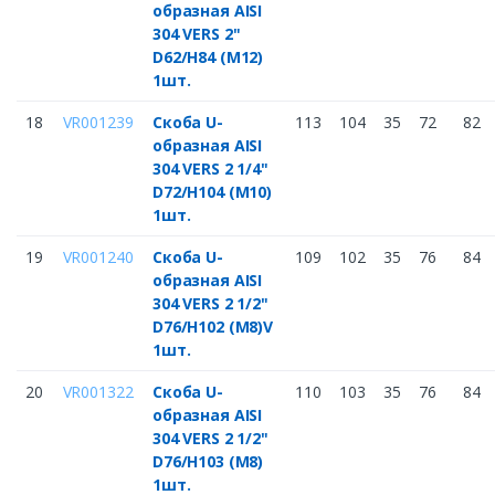
образная AISI
304 VERS 2"
D62/H84 (M12)
1шт.
18
VR001239
Скоба U-
113
104
35
72
82
образная AISI
304 VERS 2 1/4"
D72/H104 (M10)
1шт.
19
VR001240
Скоба U-
109
102
35
76
84
образная AISI
304 VERS 2 1/2"
D76/H102 (M8)V
1шт.
20
VR001322
Скоба U-
110
103
35
76
84
образная AISI
304 VERS 2 1/2"
D76/H103 (M8)
1шт.