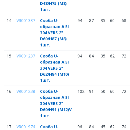
D48/H75 (M8)
1шт.
14
VR001337
Скоба U-
94
87
35
60
68
образная AISI
304 VERS 2"
D60/H87 (M8)
1шт.
15
VR001237
Скоба U-
94
84
35
62
72
образная AISI
304 VERS 2"
D62/H84 (M10)
1шт.
16
VR001238
Скоба U-
102
91
50
60
72
образная AISI
304 VERS 2"
D60/H91 (M12)V
1шт.
17
VR001974
Скоба U-
96
84
45
62
74