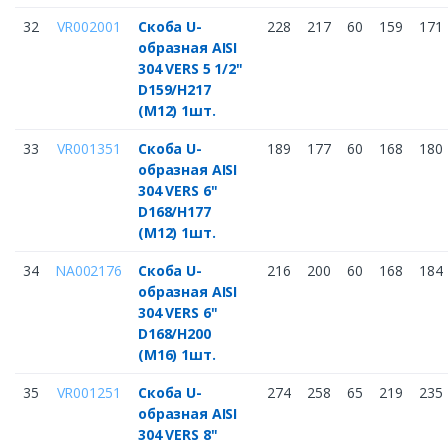
32
VR002001
Скоба U-
228
217
60
159
171
образная AISI
304 VERS 5 1/2"
D159/H217
(M12) 1шт.
33
VR001351
Скоба U-
189
177
60
168
180
образная AISI
304 VERS 6"
D168/H177
(M12) 1шт.
34
NA002176
Скоба U-
216
200
60
168
184
образная AISI
304 VERS 6"
D168/H200
(M16) 1шт.
35
VR001251
Скоба U-
274
258
65
219
235
образная AISI
304 VERS 8"