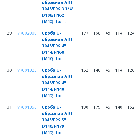
образная AISI
304 VERS 3 3/4"
D108/H162
(M12) 1шт.
29
VR002000
Скоба U-
177
168
45
114
124
образная AISI
304 VERS 4"
D114/H168
(M10) 1шт.
30
VR001323
Скоба U-
152
140
45
114
126
образная AISI
304 VERS 4"
D114/H140
(M12) 1шт.
31
VR001350
Скоба U-
190
179
45
140
152
образная AISI
304 VERS 5"
D140/H179
(M12) 1шт.